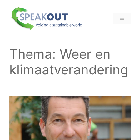
Ga
naar
MENU
de
inhoud
Thema:
Weer en
klimaatverandering