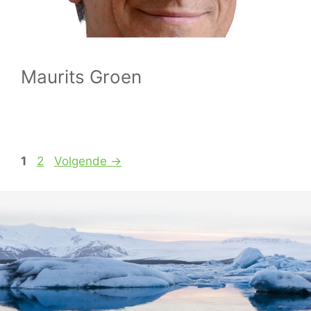
Maurits Groen
Pagina
Pagina
1
2
Volgende
→