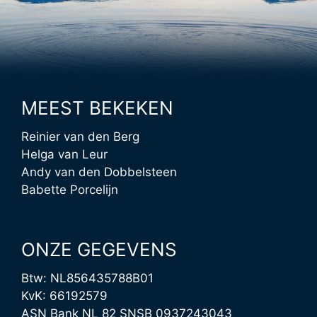
MEEST BEKEKEN
Reinier van den Berg
Helga van Leur
Andy van den Dobbelsteen
Babette Porcelijn
ONZE GEGEVENS
Btw: NL856435788B01
KvK: 66192579
ASN Bank NL 82 SNSB 0937243043