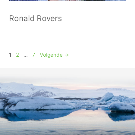
Ronald Rovers
Pagina
Pagina
Pagina
1
2
…
7
Volgende
→