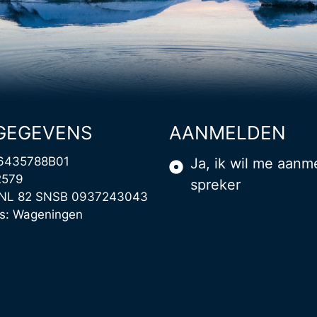
GEGEVENS
AANMELDEN
6435788B01
Ja, ik wil me aanm
2579
spreker
NL 82 SNSB 0937243043
ts: Wageningen