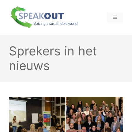
Ga
naar
MENU
de
inhoud
Sprekers in het
nieuws