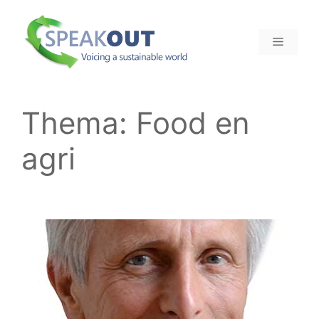
Ga
naar
MENU
de
inhoud
Thema:
Food en
agri