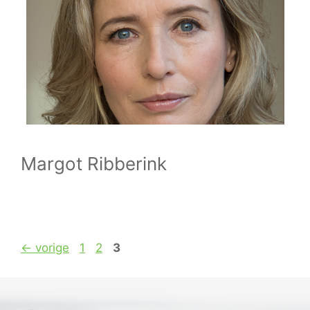
Margot Ribberink
Pagina
Pagina
Pagina
←
vorige
1
2
3