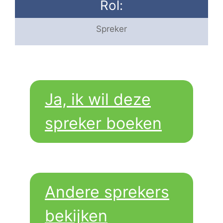
Rol:
Spreker
Ja, ik wil deze
spreker boeken
Andere sprekers
bekijken